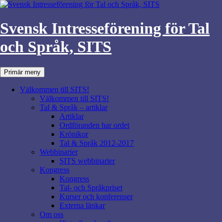
Svensk Intresseförening för Tal
och Språk, SITS
Sök
Hoppa
Primär meny
till
innehåll
Välkommen till SITS!
Välkommen till SITS!
Tal & Språk – artiklar
Artiklar
Ordföranden har ordet
Krönikor
Tal & Språk 2012-2017
Webbinarier
SITS webbinarier
Kongress
Kongress
Tal- och Språkpriset
Kurser och konferenser
Externa länkar
Om oss