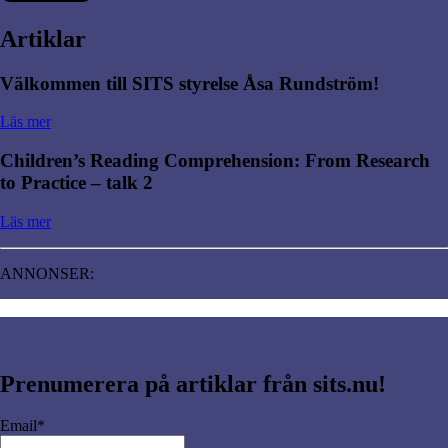
Artiklar
Välkommen till SITS styrelse Åsa Rundström!
Läs mer
Children’s Reading Comprehension: From Research
to Practice – talk 2
Läs mer
ANNONSER:
Prenumerera på artiklar från sits.nu!
Email*