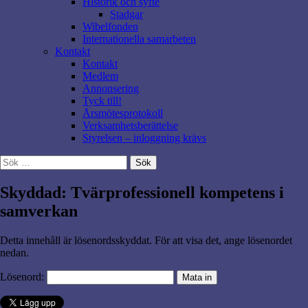
Historik och syfte
Stadgar
Wibelfonden
Internationella samarbeten
Kontakt
Kontakt
Medlem
Annonsering
Tyck till!
Årsmötesprotokoll
Verksamhetsberättelse
Styrelsen – inloggning krävs
Sök
efter:
Skyddad: Tvärprofessionell kompetens i
samverkan
Detta innehåll är lösenordsskyddat. För att visa det, ange lösenordet
nedan.
Lösenord: