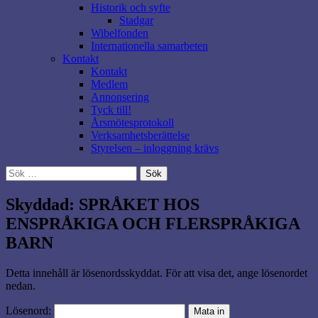
Historik och syfte
Stadgar
Wibelfonden
Internationella samarbeten
Kontakt
Kontakt
Medlem
Annonsering
Tyck till!
Årsmötesprotokoll
Verksamhetsberättelse
Styrelsen – inloggning krävs
Sök
efter:
Skyddad: SPRÅKET HOS
ENSPRÅKIGA OCH FLERSPRÅKIGA
BARN
Detta innehåll är lösenordsskyddat. För att visa det, ange lösenordet
nedan.
Lösenord: