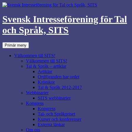
Svensk Intresseförening för Tal
och Språk, SITS
Sök
Hoppa
Primär meny
till
innehåll
Välkommen till SITS!
Välkommen till SITS!
Tal & Språk – artiklar
Artiklar
Ordföranden har ordet
Krönikor
Tal & Språk 2012-2017
Webbinarier
SITS webbinarier
Kongress
Kongress
Tal- och Språkpriset
Kurser och konferenser
Externa länkar
Om oss