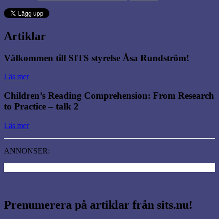
Artiklar
Välkommen till SITS styrelse Åsa Rundström!
Läs mer
Children’s Reading Comprehension: From Research
to Practice – talk 2
Läs mer
ANNONSER:
Prenumerera på artiklar från sits.nu!