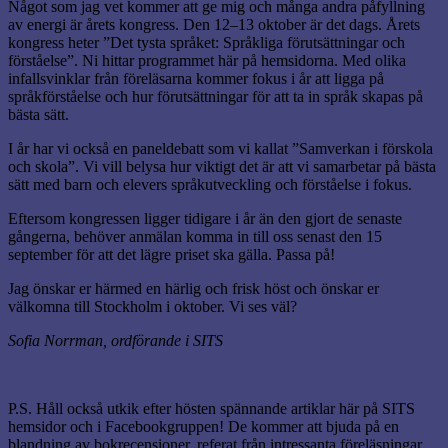
Något som jag vet kommer att ge mig och många andra påfyllning
av energi är årets kongress. Den 12–13 oktober är det dags. Årets
kongress heter ”Det tysta språket: Språkliga förutsättningar och
förståelse”. Ni hittar programmet här på hemsidorna. Med olika
infallsvinklar från föreläsarna kommer fokus i år att ligga på
språkförståelse och hur förutsättningar för att ta in språk skapas på
bästa sätt.
I år har vi också en paneldebatt som vi kallat ”Samverkan i förskola
och skola”. Vi vill belysa hur viktigt det är att vi samarbetar på bästa
sätt med barn och elevers språkutveckling och förståelse i fokus.
Eftersom kongressen ligger tidigare i år än den gjort de senaste
gångerna, behöver anmälan komma in till oss senast den 15
september för att det lägre priset ska gälla. Passa på!
Jag önskar er härmed en härlig och frisk höst och önskar er
välkomna till Stockholm i oktober. Vi ses väl?
Sofia Norrman, ordförande i SITS
P.S. Håll också utkik efter hösten spännande artiklar här på SITS
hemsidor och i Facebookgruppen! De kommer att bjuda på en
blandning av bokrecensioner, referat från intressanta föreläsningar