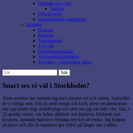
Historik och syfte
Stadgar
Wibelfonden
Internationella samarbeten
Kontakt
Kontakt
Medlem
Annonsering
Tyck till!
Årsmötesprotokoll
Verksamhetsberättelse
Styrelsen – inloggning krävs
Sök
efter:
Snart ses vi väl i Stockholm?
Årets sommar har utmärkt sig med mycket sol och värme. Sannolikt
är vi många som fyllt på med energi och kraft, även om åtminstone
inte jag kände mig särskilt pigg och alert när jag var mitt i det. Där, i
32-gradig värme, när luften dallrade och kläderna klibbade mot
kroppen, lämnade hjärnans förmåga mycket att önska. Jag hoppas
att ljuset och alla D-vitaminer ger effekt på längre sikt i stället.