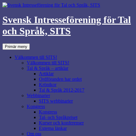
Svensk Intresseförening för Tal
och Språk, SITS
Sök
Hoppa
Primär meny
till
innehåll
Välkommen till SITS!
Välkommen till SITS!
Tal & Språk – artiklar
Artiklar
Ordföranden har ordet
Krönikor
Tal & Språk 2012-2017
Webbinarier
SITS webbinarier
Kongress
Kongress
Tal- och Språkpriset
Kurser och konferenser
Externa länkar
Om oss