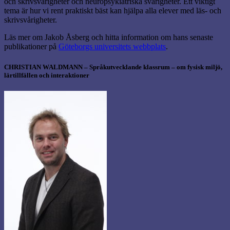
och skrivsvårigheter och neuropsykiatriska svårigheter. Ett viktigt
tema är hur vi rent praktiskt bäst kan hjälpa alla elever med läs- och
skrivsvårigheter.
Läs mer om Jakob Åsberg och hitta information om hans senaste
publikationer på
Göteborgs universitets webbplats
.
CHRISTIAN WALDMANN –
Språkutvecklande klassrum – om fysisk miljö,
lärtillfällen och interaktioner