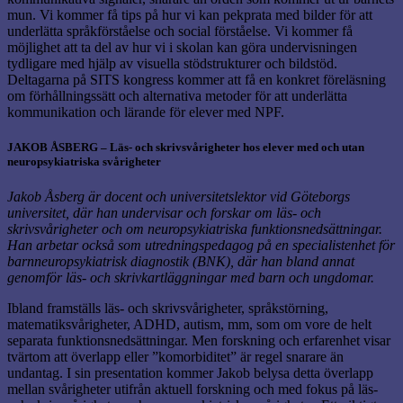
mun. Vi kommer få tips på hur vi kan pekprata med bilder för att
underlätta språkförståelse och social förståelse. Vi kommer få
möjlighet att ta del av hur vi i skolan kan göra undervisningen
tydligare med hjälp av visuella stödstrukturer och bildstöd.
Deltagarna på SITS kongress kommer att få en konkret föreläsning
om förhållningssätt och alternativa metoder för att underlätta
kommunikation och lärande för elever med NPF.
JAKOB ÅSBERG – Läs- och skrivsvårigheter hos elever med och utan
neuropsykiatriska svårigheter
Jakob Åsberg är docent och
universitetslektor vid Göteborgs
universitet, där han undervisar och forskar om läs- och
skrivsvårigheter och om neuropsykiatriska funktionsnedsättningar.
Han arbetar också som utredningspedagog på en specialistenhet för
barnneuropsykiatrisk diagnostik (BNK), där han bland annat
genomför läs- och skrivkartläggningar med barn och ungdomar.
Ibland framställs läs- och skrivsvårigheter, språkstörning,
matematiksvårigheter, ADHD, autism, mm, som om vore de helt
separata funktionsnedsättningar. Men forskning och erfarenhet visar
tvärtom att överlapp eller ”komorbiditet” är regel snarare än
undantag. I sin presentation kommer Jakob belysa detta överlapp
mellan svårigheter utifrån aktuell forskning och med fokus på läs-