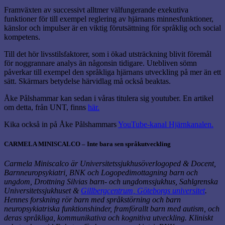
Framväxten av successivt alltmer välfungerande exekutiva
funktioner för till exempel reglering av hjärnans minnesfunktioner,
känslor och impulser är en viktig förutsättning för språklig och social
kompetens.
Till det hör livsstilsfaktorer, som i ökad utsträckning blivit föremål
för noggrannare analys än någonsin tidigare. Utebliven sömn
påverkar till exempel den språkliga hjärnans utveckling på mer än ett
sätt. Skärmars betydelse härvidlag må också beaktas.
Åke Pålshammar kan sedan i våras titulera sig youtuber. En artikel
om detta, från UNT, finns
här.
Kika också in på Åke Pålshammars
YouTube-kanal Hjärnkanalen.
CARMELA MINISCALCO – Inte bara sen språkutveckling
Carmela Miniscalco är Universitetssjukhusöverlogoped & Docent,
Barnneuropsykiatri, BNK och Logopedimottagning barn och
ungdom, Drottning Silvias barn- och ungdomssjukhus, Sahlgrenska
Universitetssjukhuset &
Gillbergcentrum, Göteborgs universitet
.
Hennes forskning rör barn med språkstörning och barn
neuropsykiatriska funktionshinder, framförallt barn med autism, och
deras språkliga, kommunikativa och kognitiva utveckling. Kliniskt