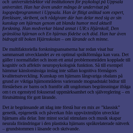
och universitetslektor vid institutionen för psykologi på Uppsala
universitet. Han har även under många år undervisat på
logopedprogrammet i Uppsala. Han är flitigt anlitad som expert,
föreläsare, skribent, och rådgivare där han delar med sig av sin
kunskap om hjärnan genom att blanda humor med aktuell
forskning. Han medverkar bland annat i UR:s Hjärnkoll, Den
gränslösa hjärnan och En hjärnas födelse och död. Han har även
bidragit till boken Hjärnskolan – om lärande och minne.
De multifaktoriella forskningsansatserna har redan visat hur
sammansatt utvecklandet av en optimal språkförmåga kan vara. Det
gäller i normalfallet och inom ett antal problemområden kopplade till
kognitiv och affektiv neuropsykologisk funktion. Så till exempel
hämmar känslomässiga inslag inte sällan kognitiva förmågors
kvalitetsutveckling. Kunskap om hjärnans långvariga obalans på
grund av viktiga hjärnområdens varierande mognadstakt bidrar till
förståelsen av barns och framför allt ungdomars begränsningar ifråga
om t ex egenstyrd fokuserad uppmärksamhet och självreglering – en
förutsättning för gott lärande.
Det är begränsande att idag inte förstå hur en mix av ”klassisk”
genetik, epigenetik och påverkan från uppväxtmiljön utvecklar
hjärnans alla delar. Inte minst social stimulans och musik skapar
neurala förändringar i den plastiska hjärnans språkrelaterade nätverk
– grundstommen i läsande och skrivande.