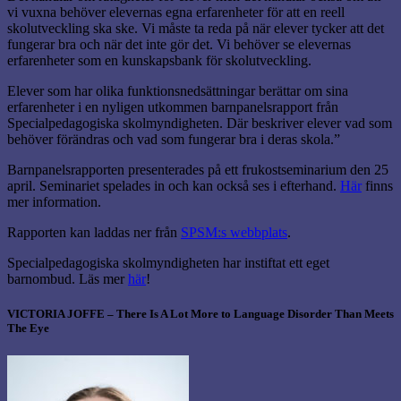
vi vuxna behöver elevernas egna er­farenheter för att en reell
skolutveckling ska ske. Vi måste ta reda på när elever tycker att det
fungerar bra och när det inte gör det. Vi behöver se elevernas
erfarenheter som en kunskapsbank för skolutveckling.
Elever som har olika funktionsnedsättningar berättar om sina
erfarenheter i en nyligen utkommen barn­panelsrapport från
Specialpedagogiska skolmyndigheten. Där beskriver elever vad som
behöver förändras och vad som fungerar bra i deras skola.”
Barnpanelsrapporten presenterades på ett frukostseminarium den 25
april. Seminariet spelades in och kan också ses i efterhand.
Här
finns
mer information.
Rapporten kan laddas ner från
SPSM:s webbplats
.
Specialpedagogiska skolmyndigheten har instiftat ett eget
barnombud. Läs mer
här
!
VICTORIA JOFFE – There Is A Lot More to Language Disorder Than Meets
The Eye