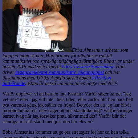
Ebba Almsenius arbetar som
logoped inom skolan. Hon brinner för alla barns rätt till
kommunikativt och språkligt tillgängliga lärmiljöer. Ebba var under
hösten 2018 med som expert i
UR:s TV-serie Superungar
. Hon
driver
instagramkontot kommunikativ_tillganglighet
och har
tillsammans med Ulrika Aspeflo skrivit boken
I Relation
till Lärande
. Ebba är också mamma till en pojke med NPF.
Varför upplever vi att barnen inte lyssnar? Varför säger barnet ”jag
vet inte” eller ”jag vill inte” hela tiden, eller varför blir hen bara helt
tyst varenda gång jag ställer en fråga? Betyder det att jag har blivit
mordhotad när en elev säger att hen ska döda mig? Varför springer
barnet iväg när jag försöker prata allvar med det? Varför blir det
ständiga missförstånd med just den här eleven?
Ebba Almsenius kommer att ge oss strategier för hur en kan tolka
kommunikativa signaler, snarare än orden som kommer ut ur barnets