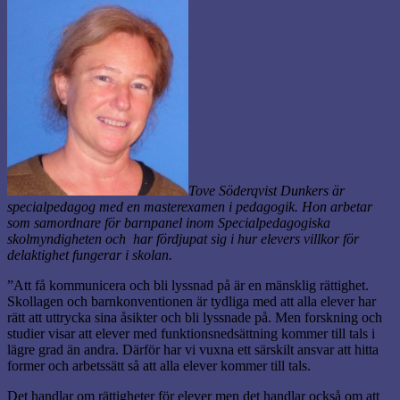
Tove Söderqvist Dunkers är
specialpedagog med en masterexamen i pedagogik. Hon arbetar
som samordnare för barnpanel inom Specialpedagogiska
skolmyndigheten och har fördjupat sig i hur elevers villkor för
delaktighet fungerar i skolan.
”Att få kommunicera och bli lyssnad på är en mänsklig rättighet.
Skollagen och barnkonventionen är tydliga med att alla elever har
rätt att uttrycka sina åsikter och bli lyssnade på. Men forskning och
studier visar att elever med funktionsnedsättning kommer till tals i
lägre grad än andra. Därför har vi vuxna ett särskilt ansvar att hitta
former och arbetssätt så att alla elever kommer till tals.
Det handlar om rättigheter för elever men det handlar också om att