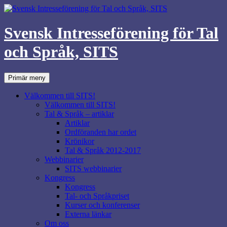
Svensk Intresseförening för Tal
och Språk, SITS
Sök
Hoppa
Primär meny
till
innehåll
Välkommen till SITS!
Välkommen till SITS!
Tal & Språk – artiklar
Artiklar
Ordföranden har ordet
Krönikor
Tal & Språk 2012-2017
Webbinarier
SITS webbinarier
Kongress
Kongress
Tal- och Språkpriset
Kurser och konferenser
Externa länkar
Om oss