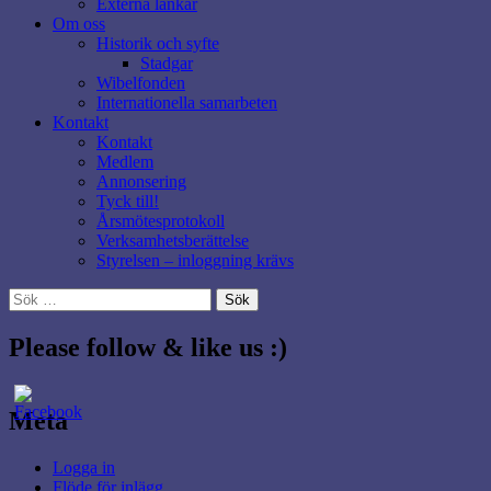
Externa länkar
Om oss
Historik och syfte
Stadgar
Wibelfonden
Internationella samarbeten
Kontakt
Kontakt
Medlem
Annonsering
Tyck till!
Årsmötesprotokoll
Verksamhetsberättelse
Styrelsen – inloggning krävs
Sök
efter:
Please follow & like us :)
Meta
Logga in
Flöde för inlägg