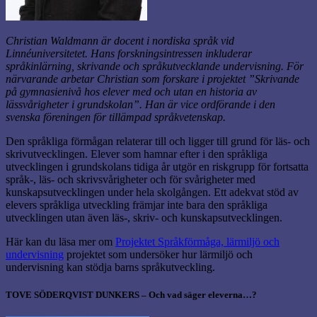
Christian Waldmann är docent i nordiska språk vid
Linnéuniversitetet. Hans forskningsintressen inkluderar
språkinlärning, skrivande och språkutvecklande undervisning. För
närvarande arbetar Christian som forskare i projektet ”Skrivande
på gymnasienivå hos elever med och utan en historia av
lässvårigheter i grundskolan”. Han är vice ordförande i den
svenska föreningen för tillämpad språkvetenskap.
Den språkliga förmågan relaterar till och ligger till grund för läs- och
skrivutvecklingen. Elever som hamnar efter i den språkliga
utvecklingen i grundskolans tidiga år utgör en riskgrupp för fortsatta
språk-, läs- och skrivsvårigheter och för svårigheter med
kunskapsutvecklingen under hela skolgången. Ett adekvat stöd av
elevers språkliga utveckling främjar inte bara den språkliga
utvecklingen utan även läs-, skriv- och kunskapsutvecklingen.
Här kan du läsa mer om
Projektet Språkförmåga, lärmiljö och
undervisning
projektet som undersöker hur lärmiljö och
undervisning kan stödja barns språkutveckling.
TOVE SÖDERQVIST DUNKERS – Och vad säger eleverna…?