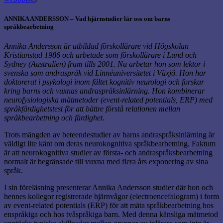
ANNIKA ANDERSSON – Vad hjärnstudier lär oss om barns
språkbearbetning
Annika Andersson är utbildad förskollärare vid Högskolan
Kristianstad 1986 och arbetade som förskollärare i Lund och
Sydney (Australien) fram tills 2001. Nu arbetar hon som lektor i
svenska som andraspråk vid Linnéuniversitetet i Växjö. Hon har
doktorerat i psykologi inom fältet kognitiv neurologi och forskar
kring barns och vuxnas andraspråksinlärning. Hon kombinerar
neurofysiologiska mätmetoder (event-related potentials, ERP) med
språkfärdighetstest för att bättre förstå relationen mellan
språkbearbetning och färdighet.
Trots mängden av beteendestudier av barns andraspråksinlärning är
väldigt lite känt om deras neurokognitiva språkbearbetning. Faktum
är att neurokognitiva studier av första- och andraspråksbearbetning
normalt är begränsade till vuxna med flera års exponering av sina
språk.
I sin föreläsning presenterar Annika Andersson studier där hon och
hennes kollegor registrerade hjärnvågor (electroencefalogram) i form
av event-related potentials (ERP) för att mäta språkbearbetning hos
enspråkiga och hos tvåspråkiga barn. Med denna känsliga mätmetod