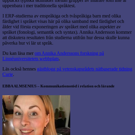
upptäcks typiska skillnader mellan grupper av inlärare som inte är
uppenbara i mer traditionella språktest.
I ERP-studierna av enspråkiga och tvåspråkiga barn med olika
färdighet i språket visas här på olika samband med färdighet och
ålder vid första exponeringen av språket med olika aspekter av
språket (fonologi, semantik och syntax). Annika Andersson kommer
att diskutera resultaten från studierna utifrån hur dessa skulle kunna
påverka hur vi lär ut språk.
Du kan läsa mer
om Annika Anderssons forskning på
Linnéuniversitetets webbplats
.
Läs också hennes
gästblogg på vetenskapsrådets nätbaserade tidning
Curie
.
EBBA ALMSENIUS – Kommunikationsstöd i relation och lärande