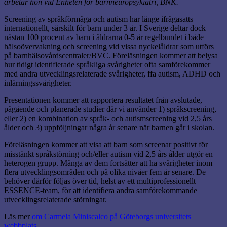
arbetar hon vid Enheten för barnneuropsykiatri, BNK.
Screening av språkförmåga och autism har länge ifrågasatts
internationellt, särskilt för barn under 3 år. I Sverige deltar dock
nästan 100 procent av barn i åldrarna 0-5 år regelbundet i både
hälsoövervakning och screening vid vissa nyckelåldrar som utförs
på barnhälsovårdscentraler/BVC. Föreläsningen kommer att belysa
hur tidigt identifierade språkliga svårigheter ofta samförekommer
med andra utvecklingsrelaterade svårigheter, ffa autism, ADHD och
inlärningssvårigheter.
Presentationen kommer att rapportera resultatet från avslutade,
pågående och planerade studier där vi använder 1) språkscreening,
eller 2) en kombination av språk- och autismscreening vid 2,5 års
ålder och 3) uppföljningar några år senare när barnen går i skolan.
Föreläsningen kommer att visa att barn som screenar positivt för
misstänkt språkstörning och/eller autism vid 2,5 års ålder utgör en
heterogen grupp. Många av dem fortsätter att ha svårigheter inom
flera utvecklingsområden och på olika nivåer fem år senare. De
behöver därför följas över tid, helst av ett multiprofessionellt
ESSENCE-team, för att identifiera andra samförekommande
utvecklingsrelaterade störningar.
Läs mer
om Carmela Miniscalco på Göteborgs universitets
webbplats
.