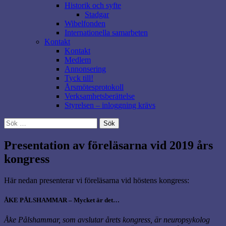
Historik och syfte
Stadgar
Wibelfonden
Internationella samarbeten
Kontakt
Kontakt
Medlem
Annonsering
Tyck till!
Årsmötesprotokoll
Verksamhetsberättelse
Styrelsen – inloggning krävs
Sök
efter:
Presentation av föreläsarna vid 2019 års
kongress
Här nedan presenterar vi föreläsarna vid höstens kongress:
ÅKE PÅLSHAMMAR – Mycket är det…
Åke Pålshammar, som avslutar årets kongress, är neuropsykolog