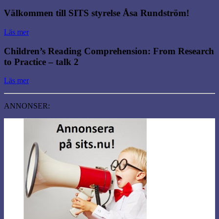
Välkommen till SITS styrelse Åsa Rundström!
Läs mer
Children’s Reading Comprehension: From Research
to Practice – talk 2
Läs mer
ANNONSER: