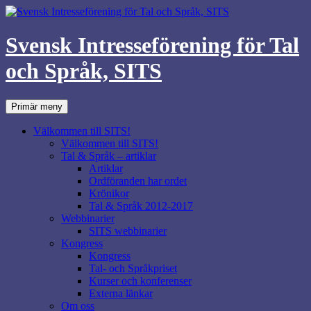
Svensk Intresseförening för Tal
och Språk, SITS
Sök
Hoppa
Primär meny
till
innehåll
Välkommen till SITS!
Välkommen till SITS!
Tal & Språk – artiklar
Artiklar
Ordföranden har ordet
Krönikor
Tal & Språk 2012-2017
Webbinarier
SITS webbinarier
Kongress
Kongress
Tal- och Språkpriset
Kurser och konferenser
Externa länkar
Om oss