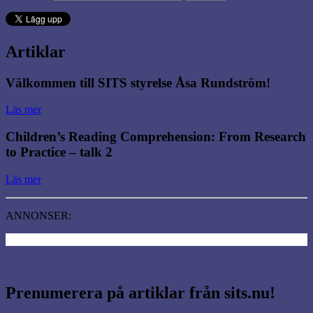
Artiklar
Välkommen till SITS styrelse Åsa Rundström!
Läs mer
Children’s Reading Comprehension: From Research
to Practice – talk 2
Läs mer
ANNONSER:
Prenumerera på artiklar från sits.nu!