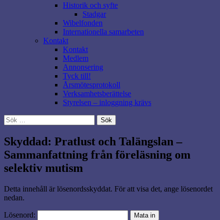
Historik och syfte
Stadgar
Wibelfonden
Internationella samarbeten
Kontakt
Kontakt
Medlem
Annonsering
Tyck till!
Årsmötesprotokoll
Verksamhetsberättelse
Styrelsen – inloggning krävs
Sök
efter:
Skyddad: Pratlust och Talängslan –
Sammanfattning från föreläsning om
selektiv mutism
Detta innehåll är lösenordsskyddat. För att visa det, ange lösenordet
nedan.
Lösenord: