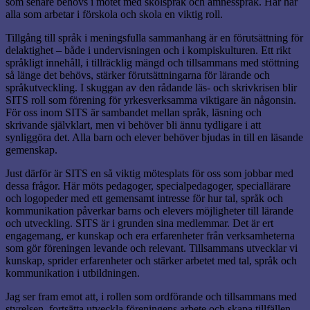
som senare behövs i mötet med skolspråk och ämnesspråk. Här har
alla som arbetar i förskola och skola en viktig roll.
Tillgång till språk i meningsfulla sammanhang är en förutsättning för
delaktighet – både i undervisningen och i kompiskulturen. Ett rikt
språkligt innehåll, i tillräcklig mängd och tillsammans med stöttning
så länge det behövs, stärker förutsättningarna för lärande och
språkutveckling. I skuggan av den rådande läs- och skrivkrisen blir
SITS roll som förening för yrkesverksamma viktigare än någonsin.
För oss inom SITS är sambandet mellan språk, läsning och
skrivande självklart, men vi behöver bli ännu tydligare i att
synliggöra det. Alla barn och elever behöver bjudas in till en läsande
gemenskap.
Just därför är SITS en så viktig mötesplats för oss som jobbar med
dessa frågor. Här möts pedagoger, specialpedagoger, speciallärare
och logopeder med ett gemensamt intresse för hur tal, språk och
kommunikation påverkar barns och elevers möjligheter till lärande
och utveckling. SITS är i grunden sina medlemmar. Det är ert
engagemang, er kunskap och era erfarenheter från verksamheterna
som gör föreningen levande och relevant. Tillsammans utvecklar vi
kunskap, sprider erfarenheter och stärker arbetet med tal, språk och
kommunikation i utbildningen.
Jag ser fram emot att, i rollen som ordförande och tillsammans med
styrelsen, fortsätta utveckla föreningens arbete och skapa tillfällen