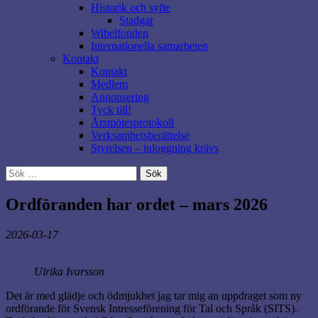
Historik och syfte
Stadgar
Wibelfonden
Internationella samarbeten
Kontakt
Kontakt
Medlem
Annonsering
Tyck till!
Årsmötesprotokoll
Verksamhetsberättelse
Styrelsen – inloggning krävs
Sök
efter:
Ordföranden har ordet – mars 2026
2026-03-17
Ulrika Ivarsson
Det är med glädje och ödmjukhet jag tar mig an uppdraget som ny
ordförande för Svensk Intresseförening för Tal och Språk (SITS).