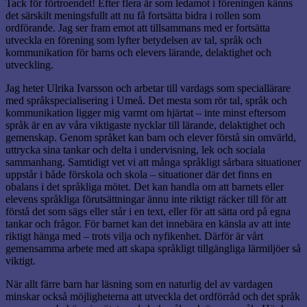
Tack för förtroendet! Efter flera år som ledamot i föreningen känns
det särskilt meningsfullt att nu få fortsätta bidra i rollen som
ordförande. Jag ser fram emot att tillsammans med er fortsätta
utveckla en förening som lyfter betydelsen av tal, språk och
kommunikation för barns och elevers lärande, delaktighet och
utveckling.
Jag heter Ulrika Ivarsson och arbetar till vardags som speciallärare
med språkspecialisering i Umeå. Det mesta som rör tal, språk och
kommunikation ligger mig varmt om hjärtat – inte minst eftersom
språk är en av våra viktigaste nycklar till lärande, delaktighet och
gemenskap. Genom språket kan barn och elever förstå sin omvärld,
uttrycka sina tankar och delta i undervisning, lek och sociala
sammanhang. Samtidigt vet vi att många språkligt sårbara situationer
uppstår i både förskola och skola – situationer där det finns en
obalans i det språkliga mötet. Det kan handla om att barnets eller
elevens språkliga förutsättningar ännu inte riktigt räcker till för att
förstå det som sägs eller står i en text, eller för att sätta ord på egna
tankar och frågor. För barnet kan det innebära en känsla av att inte
riktigt hänga med – trots vilja och nyfikenhet. Därför är vårt
gemensamma arbete med att skapa språkligt tillgängliga lärmiljöer så
viktigt.
När allt färre barn har läsning som en naturlig del av vardagen
minskar också möjligheterna att utveckla det ordförråd och det språk