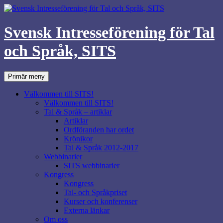
Svensk Intresseförening för Tal
och Språk, SITS
Sök
Hoppa
Primär meny
till
innehåll
Välkommen till SITS!
Välkommen till SITS!
Tal & Språk – artiklar
Artiklar
Ordföranden har ordet
Krönikor
Tal & Språk 2012-2017
Webbinarier
SITS webbinarier
Kongress
Kongress
Tal- och Språkpriset
Kurser och konferenser
Externa länkar
Om oss