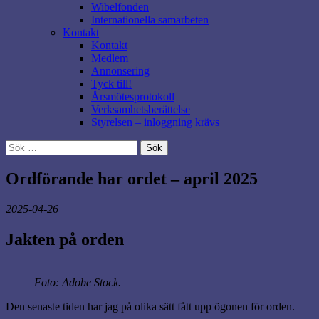
Wibelfonden
Internationella samarbeten
Kontakt
Kontakt
Medlem
Annonsering
Tyck till!
Årsmötesprotokoll
Verksamhetsberättelse
Styrelsen – inloggning krävs
Sök
efter:
Ordförande har ordet – april 2025
2025-04-26
Jakten på orden
Foto: Adobe Stock.
Den senaste tiden har jag på olika sätt fått upp ögonen för orden.