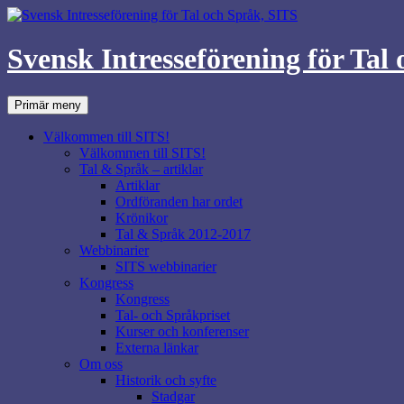
Svensk Intresseförening för Tal
Sök
Hoppa
Primär meny
till
innehåll
Välkommen till SITS!
Välkommen till SITS!
Tal & Språk – artiklar
Artiklar
Ordföranden har ordet
Krönikor
Tal & Språk 2012-2017
Webbinarier
SITS webbinarier
Kongress
Kongress
Tal- och Språkpriset
Kurser och konferenser
Externa länkar
Om oss
Historik och syfte
Stadgar