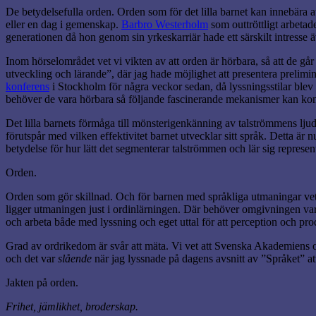
De betydelsefulla orden. Orden som för det lilla barnet kan innebära 
eller en dag i gemenskap.
Barbro Westerholm
som outtröttligt arbetad
generationen då hon genom sin yrkeskarriär hade ett särskilt intresse 
Inom hörselområdet vet vi vikten av att orden är hörbara, så att de går
utveckling och lärande”, där jag hade möjlighet att presentera prelimin
konferens
i Stockholm för några veckor sedan, då lyssningsstilar ble
behöver de vara hörbara så följande fascinerande mekanismer kan kom
Det lilla barnets förmåga till mönsterigenkänning av talströmmens ljudst
förutspår med vilken effektivitet barnet utvecklar sitt språk. Detta är 
betydelse för hur lätt det segmenterar talströmmen och lär sig representer
Orden.
Orden som gör skillnad. Och för barnen med språkliga utmaningar vet v
ligger utmaningen just i ordinlärningen. Där behöver omgivningen var
och arbeta både med lyssning och eget uttal för att perception och pro
Grad av ordrikedom är svår att mäta. Vi vet att Svenska Akademiens ord
och det var
slående
när jag lyssnade på dagens avsnitt av ”Språket” att
Jakten på orden.
Frihet, jämlikhet, broderskap.