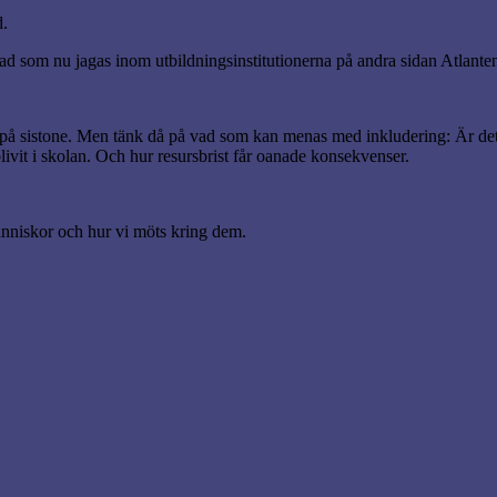
d.
iad som nu jagas inom utbildningsinstitutionerna på andra sidan Atlante
v på sistone. Men tänk då på vad som kan menas med inkludering: Är de
blivit i skolan. Och hur resursbrist får oanade konsekvenser.
änniskor och hur vi möts kring dem.