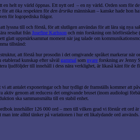
att en helt ny värld öppnas. Ett nytt ord – en ny värld. Orden som för 
e för att öka respekten för
den årsrika
människan – kanske hade hon haf
även för logopediska frågor.
 att lyssna till och förstå, för att slutligen användas för att lära sig 
ära resultat från
Josefine Karlsson
och min forskning om hörförståelse (s
v ett glatt uppmärksammat moment när jag talade om kommunikationsmod
ma tillstånd:
ruktur, att förstå hur prosodin i det omgivande språket markerar när ord 
nu etablerad kunskap efter såväl
gammal
som
nyare
forskning av Jenny S
a ljudföljder till innehåll i dess nära verklighet, är likaså känt för de fl
i att antalet exponeringar och hur tydligt de framställs kommer att påv
a aktiv genom att reducera det omgivande bruset (inom audiologi förbätt
duktion ska sammansmälta till en stabil enhet.
bok innehåller 126 000 ord – men till vilken grad vi förstår ett ord är 
 man inte alltid tänker på variationen i hur ett likalydande ord används