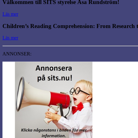
Välkommen till SITS styrelse Åsa Rundström!
Läs mer
Children’s Reading Comprehension: From Research to
Läs mer
ANNONSER: