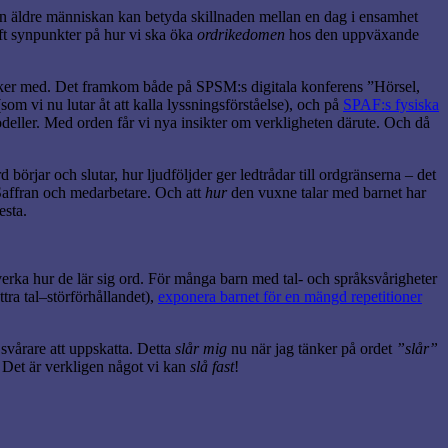
den äldre människan kan betyda skillnaden mellan en dag i ensamhet
t synpunkter på hur vi ska öka
ordrikedomen
hos den uppväxande
nya saker med. Det framkom både på SPSM:s digitala konferens ”Hörsel,
om vi nu lutar åt att kalla lyssningsförståelse), och på
SPAF:s fysiska
eller. Med orden får vi nya insikter om verkligheten därute. Och då
börjar och slutar, hur ljudföljder ger ledtrådar till ordgränserna – det
affran och medarbetare. Och att
hur
den vuxne talar med barnet har
esta.
erka hur de lär sig ord. För många barn med tal- och språksvårigheter
ra tal–störförhållandet),
exponera barnet för en mängd repetitioner
svårare att uppskatta. Detta
slår mig
nu när jag tänker på ordet
”slår”
. Det är verkligen något vi kan
slå fast
!