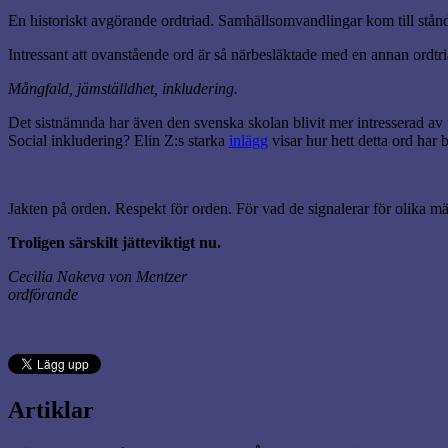
En historiskt avgörande ordtriad. Samhällsomvandlingar kom till stån
Intressant att ovanstående ord är så närbesläktade med en annan ordtr
Mångfald, jämställdhet, inkludering.
Det sistnämnda har även den svenska skolan blivit mer intresserad a
Social inkludering? Elin Z:s starka
inlägg
visar hur hett detta ord har 
Jakten på orden. Respekt för orden. För vad de signalerar för olika m
Troligen särskilt jätteviktigt nu.
Cecilia Nakeva von Mentzer
ordförande
Artiklar