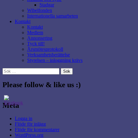
Stadgar
Wibelfonden
Internationella samarbeten
Kontakt
Kontakt
Medlem
Annonsering
Tyck till!
Årsmötesprotokoll
Verksamhetsberättelse
Styrelsen – inloggning krävs
Sök
efter:
Please follow & like us :)
Meta
Logga in
Flöde för inlägg
Flöde för kommentarer
WordPress.org