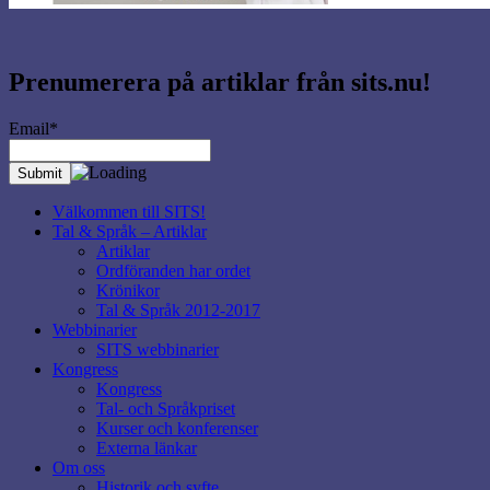
Prenumerera på artiklar från sits.nu!
Email*
Välkommen till SITS!
Tal & Språk – Artiklar
Artiklar
Ordföranden har ordet
Krönikor
Tal & Språk 2012-2017
Webbinarier
SITS webbinarier
Kongress
Kongress
Tal- och Språkpriset
Kurser och konferenser
Externa länkar
Om oss
Historik och syfte