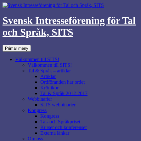
Svensk Intresseförening för Tal
och Språk, SITS
Sök
Hoppa
Primär meny
till
innehåll
Välkommen till SITS!
Välkommen till SITS!
Tal & Språk – artiklar
Artiklar
Ordföranden har ordet
Krönikor
Tal & Språk 2012-2017
Webbinarier
SITS webbinarier
Kongress
Kongress
Tal- och Språkpriset
Kurser och konferenser
Externa länkar
Om oss