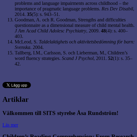
problems and language impairments across childhood – the
importance of pragmatic language problems.
Res Dev Disabil
,
2014.
35
(5): s. 943–51.
Goodman, A. och R. Goodman, Strengths and difficulties
questionnaire as a dimensional measure of child mental health.
J Am Acad Child Adolesc Psychiatry
, 2009.
48
(4): s. 400–
403.
McLeod, S.
Taldelaktighets och aktivitetsbedömning för barn:
Svenska
. 2004.
Tallberg, I.M., Carlsson, S. och Lieberman, M., Children’s
word fluency strategies.
Scand J
Psychol
, 2011.
52
(1): s. 35–
42.
Artiklar
Välkommen till SITS styrelse Åsa Rundström!
Läs mer
Children’s Reading Comprehension: From Research