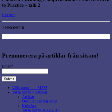
to Practice – talk 2
Läs mer
ANNONSER:
Prenumerera på artiklar från sits.nu!
Email*
Välkommen till SITS!
Tal & Språk – Artiklar
Artiklar
Ordföranden har ordet
Krönikor
Tal & Språk 2012-2017