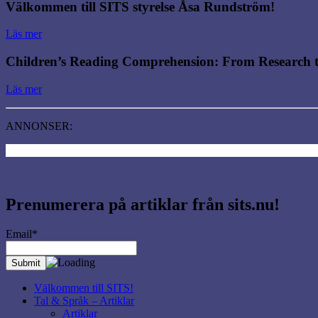
Välkommen till SITS styrelse Åsa Rundström!
Läs mer
Children’s Reading Comprehension: From Research to
Läs mer
ANNONSER:
Prenumerera på artiklar från sits.nu!
Email*
Välkommen till SITS!
Tal & Språk – Artiklar
Artiklar