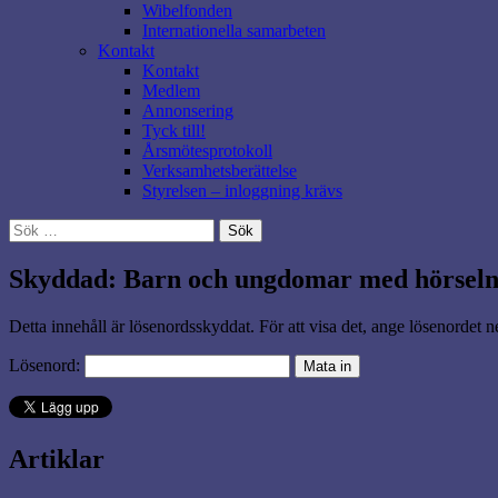
Wibelfonden
Internationella samarbeten
Kontakt
Kontakt
Medlem
Annonsering
Tyck till!
Årsmötesprotokoll
Verksamhetsberättelse
Styrelsen – inloggning krävs
Sök
efter:
Skyddad: Barn och ungdomar med hörselne
Detta innehåll är lösenordsskyddat. För att visa det, ange lösenordet 
Lösenord:
Artiklar