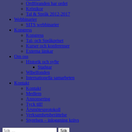
Ordföranden har ordet
Krönikor
Tal & Språk 2012-2017
Webbinarier
SITS webbinarier
Kongress
Kongress
Tal- och Språkpriset
Kurser och konferenser
Externa länkar
Om oss
Historik och syfte
Stadgar
Wibelfonden
Internationella samarbeten
Kontakt
Kontakt
Medlem
Annonsering
Tyck till!
Årsmötesprotokoll
Verksamhetsberättelse
Styrelsen – inloggning krävs
Sök