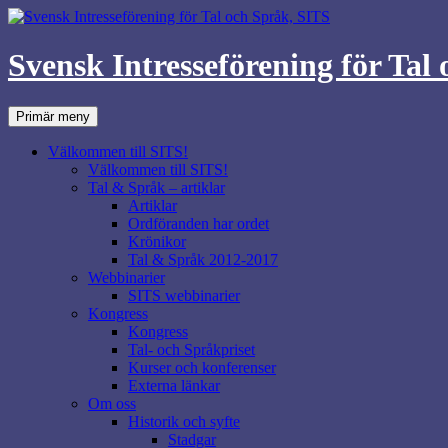
Svensk Intresseförening för Tal
Sök
Hoppa
Primär meny
till
innehåll
Välkommen till SITS!
Välkommen till SITS!
Tal & Språk – artiklar
Artiklar
Ordföranden har ordet
Krönikor
Tal & Språk 2012-2017
Webbinarier
SITS webbinarier
Kongress
Kongress
Tal- och Språkpriset
Kurser och konferenser
Externa länkar
Om oss
Historik och syfte
Stadgar