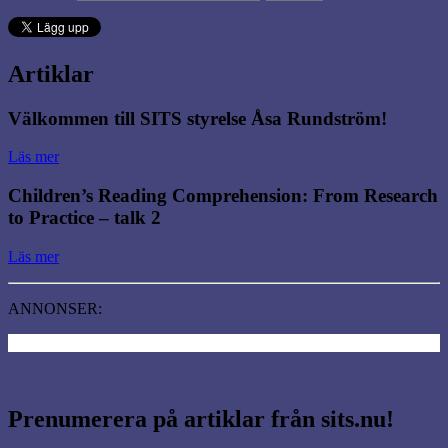
Artiklar
Välkommen till SITS styrelse Åsa Rundström!
Läs mer
Children’s Reading Comprehension: From Research
to Practice – talk 2
Läs mer
ANNONSER:
Prenumerera på artiklar från sits.nu!