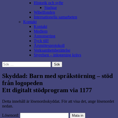
Historik och syfte
Stadgar
Wibelfonden
Internationella samarbeten
Kontakt
Kontakt
Medlem
Annonsering
Tyck till!
Årsmötesprotokoll
Verksamhetsberättelse
Styrelsen – inloggning krävs
Sök
efter:
Skyddad: Barn med språkstörning – stöd
från logopeden
Ett digitalt stödprogram via 1177
Detta innehåll är lösenordsskyddat. För att visa det, ange lösenordet
nedan.
Lösenord: