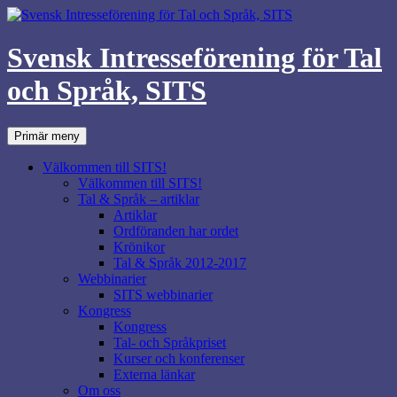
Svensk Intresseförening för Tal
och Språk, SITS
Sök
Hoppa
Primär meny
till
innehåll
Välkommen till SITS!
Välkommen till SITS!
Tal & Språk – artiklar
Artiklar
Ordföranden har ordet
Krönikor
Tal & Språk 2012-2017
Webbinarier
SITS webbinarier
Kongress
Kongress
Tal- och Språkpriset
Kurser och konferenser
Externa länkar
Om oss